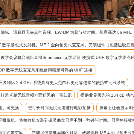
细腻、逼真且无失真的音频。EW-DP 为您节省时间。带宽高达 56 MHz
-D SK 数字腰包式发射机、ME 2 全向领夹式麦克风、安装组件（包括磁
麦 教学会议舞台演出直播Sennheiser无线话筒 便携式 UHF 数字无线麦克
P 数字无线麦克风系统使用稳定可靠的 UHF 连接
到比 2.4 GHz 系统具有更大范围和更可靠连接的便携式无线系统
来在打造卓越无线音频方面积累的丰富知识
提供业界领先的 134 dB 动
用、可更换
您可长时间无忧无虑进行电影拍摄
屏幕上还会显示剩
至摄像机。将接收机安装到磁吸底盘只需不到一秒钟的时间。只需将接收
向领夹式麦克风
它能提供清晰易懂的对话；或者选择 ME 4 心型领夹式