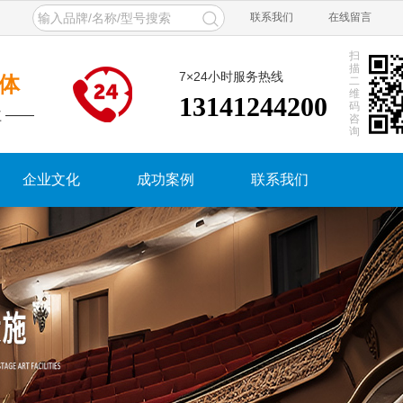
联系我们
在线留言
扫
描
7×24小时服务热线
体
二
维
13141244200
码
 ——
咨
询
企业文化
成功案例
联系我们