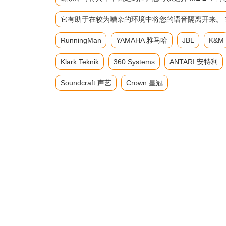
它有助于在较为嘈杂的环境中将您的语音隔离开来。 主要参数 频
RunningMan
YAMAHA 雅马哈
JBL
K&M
Klark Teknik
360 Systems
ANTARI 安特利
Soundcraft 声艺
Crown 皇冠
返回首页
产品展示
音响套装组合