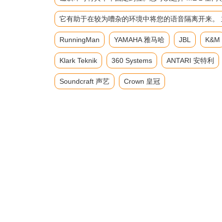
它有助于在较为嘈杂的环境中将您的语音隔离开来。 主要参数 频
RunningMan
YAMAHA 雅马哈
JBL
K&M
Klark Teknik
360 Systems
ANTARI 安特利
Soundcraft 声艺
Crown 皇冠
返回首页
产品展示
调音台
有源调音台