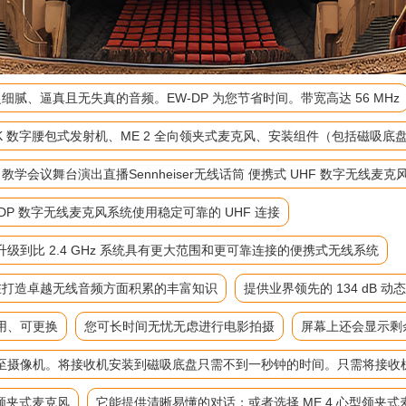
细腻、逼真且无失真的音频。EW-DP 为您节省时间。带宽高达 56 MHz
-D SK 数字腰包式发射机、ME 2 全向领夹式麦克风、安装组件（包括磁
麦 教学会议舞台演出直播Sennheiser无线话筒 便携式 UHF 数字无线麦克
P 数字无线麦克风系统使用稳定可靠的 UHF 连接
到比 2.4 GHz 系统具有更大范围和更可靠连接的便携式无线系统
来在打造卓越无线音频方面积累的丰富知识
提供业界领先的 134 dB 动
用、可更换
您可长时间无忧无虑进行电影拍摄
屏幕上还会显示剩
至摄像机。将接收机安装到磁吸底盘只需不到一秒钟的时间。只需将接收
向领夹式麦克风
它能提供清晰易懂的对话；或者选择 ME 4 心型领夹式