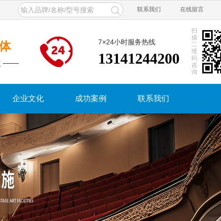
联系我们
在线留言
扫
描
7×24小时服务热线
体
二
维
13141244200
码
 ——
咨
询
企业文化
成功案例
联系我们