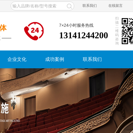
联系我们
在线留言
扫
描
7×24小时服务热线
体
二
维
13141244200
码
 ——
咨
询
企业文化
成功案例
联系我们