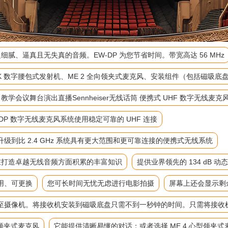
细腻、逼真且无失真的音频。EW-DP 为您节省时间。带宽高达 56 MHz
-D SK 数字腰包式发射机、ME 2 全向领夹式麦克风、安装组件（包括磁
麦 教学会议舞台演出直播Sennheiser无线话筒 便携式 UHF 数字无线麦克
P 数字无线麦克风系统使用稳定可靠的 UHF 连接
到比 2.4 GHz 系统具有更大范围和更可靠连接的便携式无线系统
来在打造卓越无线音频方面积累的丰富知识
提供业界领先的 134 dB 动
用、可更换
您可长时间无忧无虑进行电影拍摄
屏幕上还会显示剩
至摄像机。将接收机安装到磁吸底盘只需不到一秒钟的时间。只需将接收
向领夹式麦克风
它能提供清晰易懂的对话；或者选择 ME 4 心型领夹式