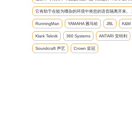
它有助于在较为嘈杂的环境中将您的语音隔离开来。 主要参数 频
RunningMan
YAMAHA 雅马哈
JBL
K&M
Klark Teknik
360 Systems
ANTARI 安特利
Soundcraft 声艺
Crown 皇冠
返回首页
产品展示
话筒 麦克风
无线话