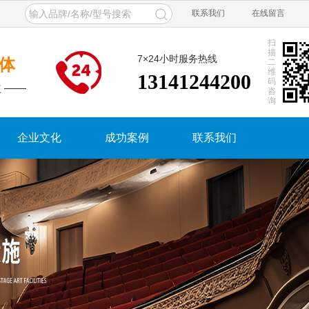
联系我们
在线留言
扫
描
7×24小时服务热线
体
二
维
13141244200
码
 ——
咨
询
企业文化
成功案例
联系我们