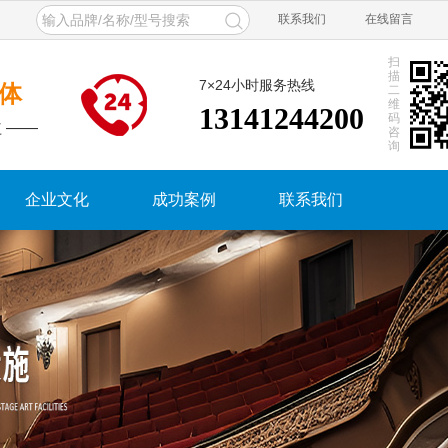
联系我们
在线留言
扫
描
7×24小时服务热线
体
二
维
13141244200
码
 ——
咨
询
企业文化
成功案例
联系我们