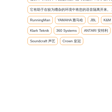
它有助于在较为嘈杂的环境中将您的语音隔离开来。 主要参数 频
RunningMan
YAMAHA 雅马哈
JBL
K&M
Klark Teknik
360 Systems
ANTARI 安特利
Soundcraft 声艺
Crown 皇冠
返回首页
产品展示
民用产品
拉杆音箱