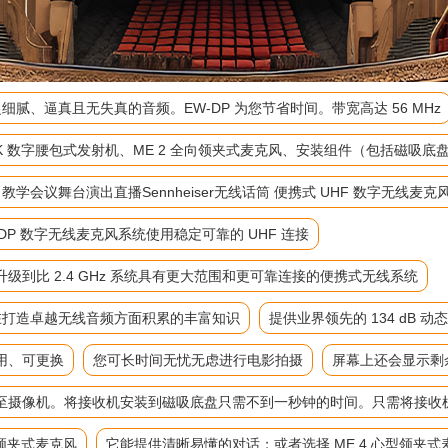
细腻、逼真且无失真的音频。EW-DP 为您节省时间。带宽高达 56 MHz
-D SK 数字腰包式发射机、ME 2 全向领夹式麦克风、安装组件（包括磁
麦 教学会议舞台演出直播Sennheiser无线话筒 便携式 UHF 数字无线麦克
P 数字无线麦克风系统使用稳定可靠的 UHF 连接
到比 2.4 GHz 系统具有更大范围和更可靠连接的便携式无线系统
来在打造卓越无线音频方面积累的丰富知识
提供业界领先的 134 dB 动
用、可更换
您可长时间无忧无虑进行电影拍摄
屏幕上还会显示剩
至摄像机。将接收机安装到磁吸底盘只需不到一秒钟的时间。只需将接收
向领夹式麦克风
它能提供清晰易懂的对话；或者选择 ME 4 心型领夹式