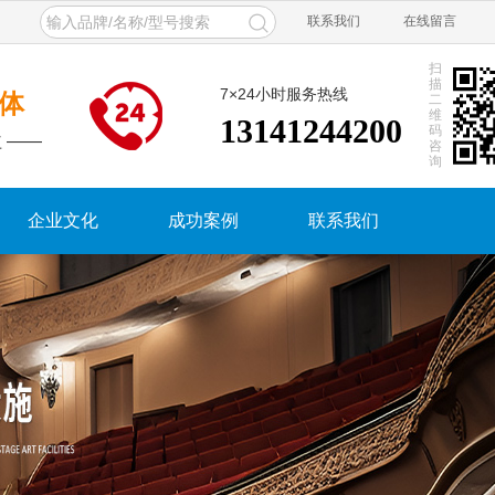
联系我们
在线留言
扫
描
7×24小时服务热线
体
二
维
13141244200
码
 ——
咨
询
企业文化
成功案例
联系我们