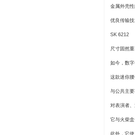
金属外壳性
优良传输技
SK 6212
尺寸固然重
如今，数字化
这款迷你腰包
与公共主要
对表演者、
它与火柴盒
此外，它使