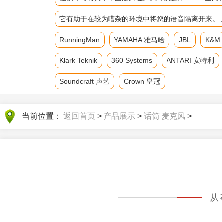
它有助于在较为嘈杂的环境中将您的语音隔离开来。 主要参数 频
RunningMan
YAMAHA 雅马哈
JBL
K&M
Klark Teknik
360 Systems
ANTARI 安特利
Soundcraft 声艺
Crown 皇冠
当前位置：
返回首页
>
产品展示
>
话筒 麦克风
>
从