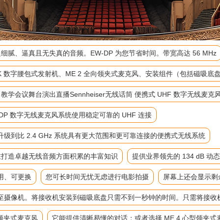
细腻、逼真且无失真的音频。EW-DP 为您节省时间。带宽高达 56 MHz
-D SK 数字腰包式发射机、ME 2 全向领夹式麦克风、安装组件（包括磁
麦 教学会议舞台演出直播Sennheiser无线话筒 便携式 UHF 数字无线麦克
P 数字无线麦克风系统使用稳定可靠的 UHF 连接
到比 2.4 GHz 系统具有更大范围和更可靠连接的便携式无线系统
来在打造卓越无线音频方面积累的丰富知识
提供业界领先的 134 dB 动
用、可更换
您可长时间无忧无虑进行电影拍摄
屏幕上还会显示剩
至摄像机。将接收机安装到磁吸底盘只需不到一秒钟的时间。只需将接收
向领夹式麦克风
它能提供清晰易懂的对话；或者选择 ME 4 心型领夹式