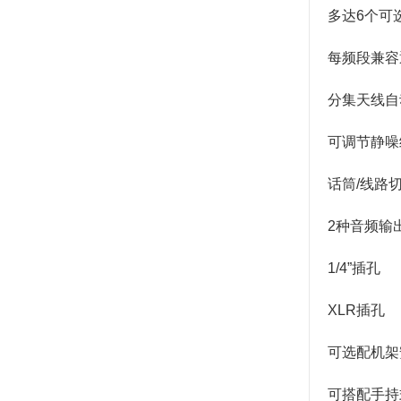
多达6个可
每频段兼容
分集天线自
可调节静噪
话筒/线路
2种音频输
1/4”插孔
XLR插孔
可选配机架
可搭配手持