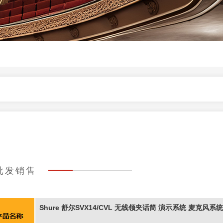
的批发销售
​Shure 舒尔SVX14/CVL 无线领夹话筒 演示系统 麦克风系统