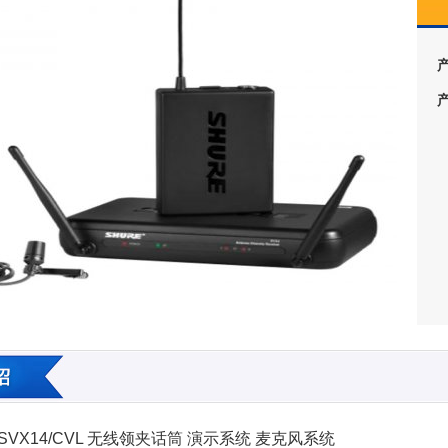
舒尔SVX14/CVL 无线领夹话筒 演示系统 麦克风系统