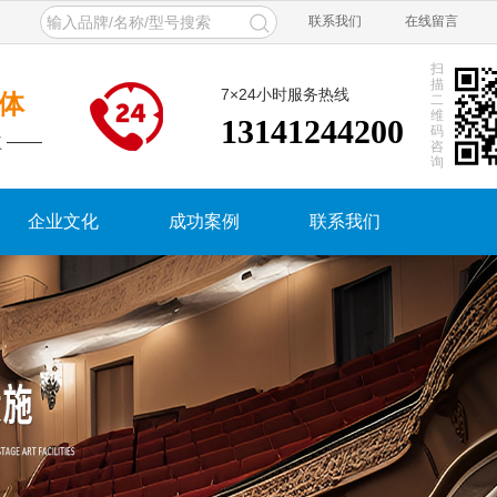
联系我们
在线留言
扫
描
7×24小时服务热线
体
二
维
13141244200
码
 ——
咨
询
企业文化
成功案例
联系我们