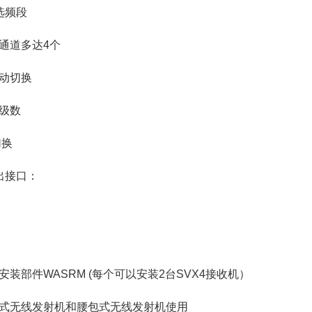
选频段
通道多达4个
动切换
级数
切换
出接口：
安装部件WASRM (每个可以安装2台SVX4接收机）
式无线发射机和腰包式无线发射机使用