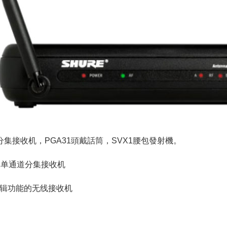
4分集接收机，PGA31頭戴話筒，SVX1腰包發射機。
VX单通道分集接收机
带逻辑功能的无线接收机