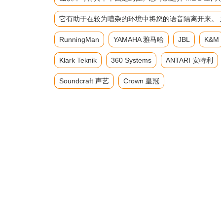
它有助于在较为嘈杂的环境中将您的语音隔离开来。 主要参数 频
RunningMan
YAMAHA 雅马哈
JBL
K&M
Klark Teknik
360 Systems
ANTARI 安特利
Soundcraft 声艺
Crown 皇冠
返回首页
产品展示
音响设备
功放
二