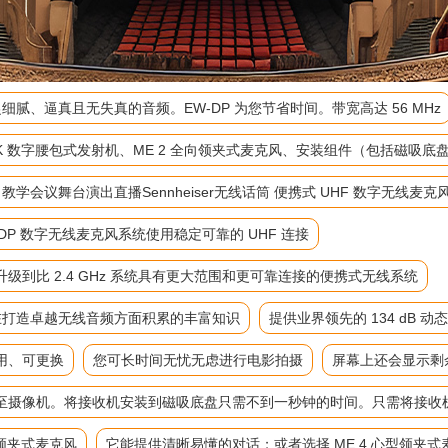
细腻、逼真且无失真的音频。EW-DP 为您节省时间。带宽高达 56 MHz
-D SK 数字腰包式发射机、ME 2 全向领夹式麦克风、安装组件（包括磁
麦 教学会议舞台演出直播Sennheiser无线话筒 便携式 UHF 数字无线麦克
P 数字无线麦克风系统使用稳定可靠的 UHF 连接
到比 2.4 GHz 系统具有更大范围和更可靠连接的便携式无线系统
来在打造卓越无线音频方面积累的丰富知识
提供业界领先的 134 dB 动
用、可更换
您可长时间无忧无虑进行电影拍摄
屏幕上还会显示剩
至摄像机。将接收机安装到磁吸底盘只需不到一秒钟的时间。只需将接收
向领夹式麦克风
它能提供清晰易懂的对话；或者选择 ME 4 心型领夹式