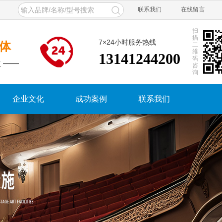
联系我们
在线留言
扫
描
7×24小时服务热线
体
二
维
13141244200
码
 ——
咨
询
企业文化
成功案例
联系我们