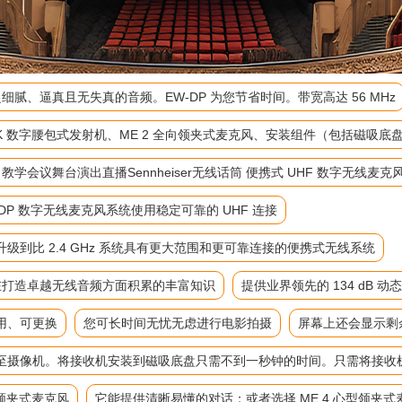
细腻、逼真且无失真的音频。EW-DP 为您节省时间。带宽高达 56 MHz
-D SK 数字腰包式发射机、ME 2 全向领夹式麦克风、安装组件（包括磁
麦 教学会议舞台演出直播Sennheiser无线话筒 便携式 UHF 数字无线麦克
P 数字无线麦克风系统使用稳定可靠的 UHF 连接
到比 2.4 GHz 系统具有更大范围和更可靠连接的便携式无线系统
来在打造卓越无线音频方面积累的丰富知识
提供业界领先的 134 dB 动
用、可更换
您可长时间无忧无虑进行电影拍摄
屏幕上还会显示剩
至摄像机。将接收机安装到磁吸底盘只需不到一秒钟的时间。只需将接收
向领夹式麦克风
它能提供清晰易懂的对话；或者选择 ME 4 心型领夹式