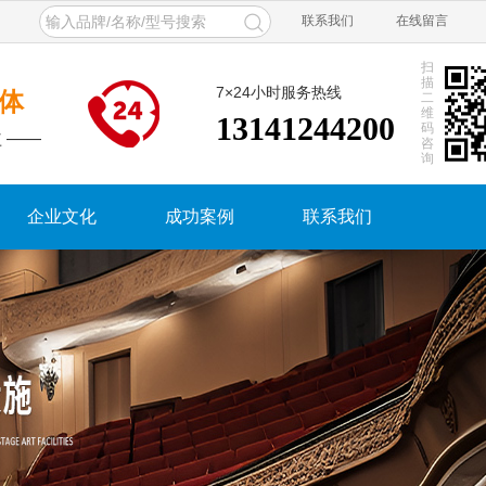
联系我们
在线留言
扫
描
7×24小时服务热线
体
二
维
13141244200
码
 ——
咨
询
企业文化
成功案例
联系我们