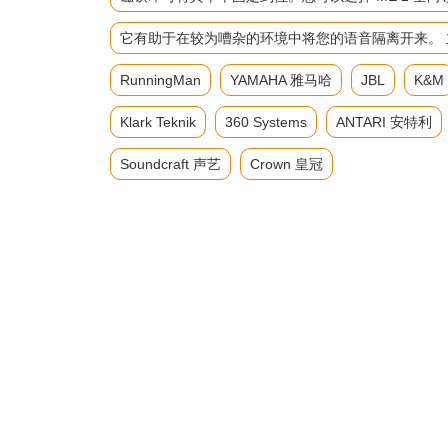
它有助于在较为嘈杂的环境中将您的语音隔离开来。 主要参数 频
RunningMan
YAMAHA 雅马哈
JBL
K&M
Klark Teknik
360 Systems
ANTARI 安特利
Soundcraft 声艺
Crown 皇冠
返回首页
产品展示
耳机