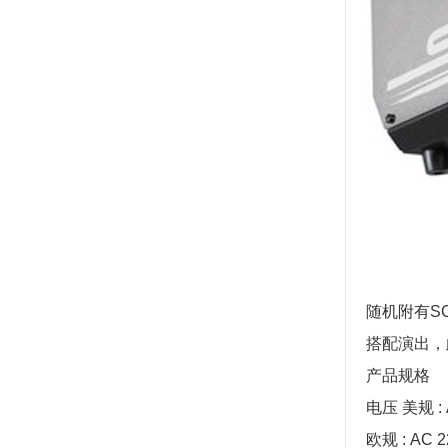
随机附有S
搭配演出，
产品规格
电压 美规 : A
欧规 : AC 22