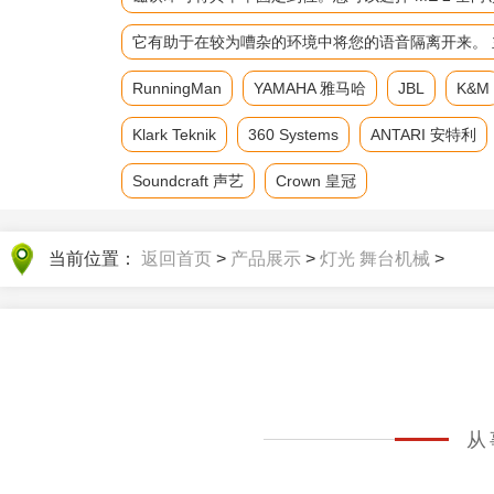
它有助于在较为嘈杂的环境中将您的语音隔离开来。 主要参数 频
RunningMan
YAMAHA 雅马哈
JBL
K&M
Klark Teknik
360 Systems
ANTARI 安特利
Soundcraft 声艺
Crown 皇冠
当前位置：
返回首页
>
产品展示
>
灯光 舞台机械
>
从