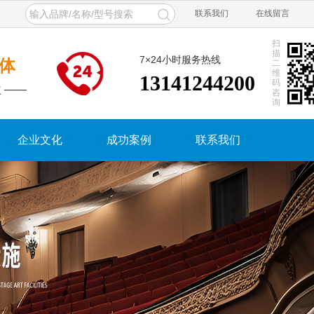
联系我们
在线留言
扫
描
7×24小时服务热线
体
二
维
13141244200
码
 ——
咨
询
企业文化
成功案例
联系我们